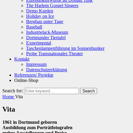
Ehrendoktorwürde an Donald Tusk
The Harlem Gospel Singers
Demo Kurden
Holiday on Ice
Bergbau unter Tage
Baseball
Industrielack-Museum
Dortmunder Tiertafel
Experimental
Taschenlampenführung im Sonnenbunker
Probe Transnationales Theater
Kontakt
Impressum
Datenschutzerklärung
Referenzen/ Projekte
Online-Shop
Search for:
Search
Home
Vita
Vita
1961 in Dortmund geboren
Ausbildung zum Porträtfotografen
mehre Ausstellungen und Preise