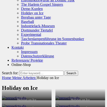
Ehrendoktorwürde an Donald Tusk
The Harlem Gospel Singers
Demo Kurden
Holiday on Ice
Bergbau unter Tage
Baseball
Industrielack-Museum
Dortmunder Tiertafel
Experimental
Taschenlampenführung im Sonnenbunker
Probe Transnationales Theater
Kontakt
Impressum
Datenschutzerklärung
Referenzen/ Projekte
Online-Shop
Search for:
Search
Home
Meine Arbeiten
Holiday on Ice
Holiday on Ice
Holiday on Ice
Holiday on Ice